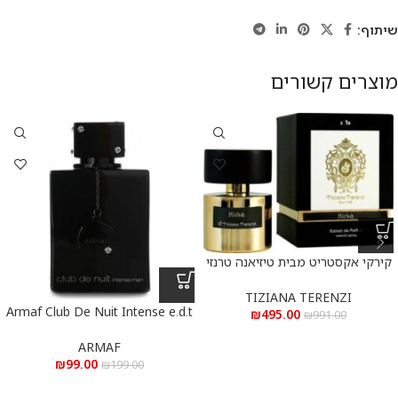
שיתוף:
מוצרים קשורים
קירקי אקסטריט מבית טיזיאנה טרנזי
א.ד.פ 100 מ”ל Kirke Extrait De
Parfum 100 ml
TIZIANA TERENZI
Armaf Club De Nuit Intense e.d.t
₪
495.00
₪
991.00
105 ml – ארמאף קלאב דה נויט
אינטנס א.ד.ט 105 מ”ל
ARMAF
₪
99.00
₪
199.00