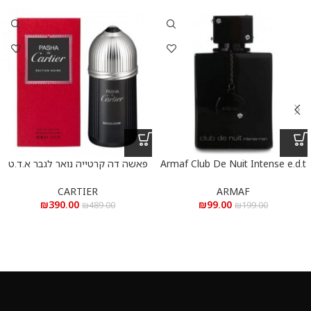
Armaf Club De Nuit Intense e.d.t
פאשה דה קרטייה נואר לגבר א.ד.ט
105 ml – ארמאף קלאב דה נויט
100 מ”ל
אינטנס א.ד.ט 105 מ”ל
CARTIER
ARMAF
₪
390.00
₪
99.00
₪
489.00
₪
199.00