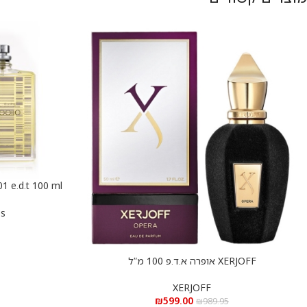
הוספה לסל
מולקולה 01 פסים א.ד.ט 0
es
XERJOFF אופרה א.ד.פ 100 מ”ל
הוספה לסל
XERJOFF
₪
599.00
₪
989.95