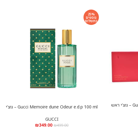
25%
נוספים
בתשלום
Gucci Rush for women e.d.t 75 ml – גוצ’י ראש
Gucci Memoire dune Odeur e.d.p 100 ml – גוצ’י
הוספה לסל
ממורי דיון אודור א.ד.פ 100 מ”ל
GUCCI
₪
349.00
₪
499.00