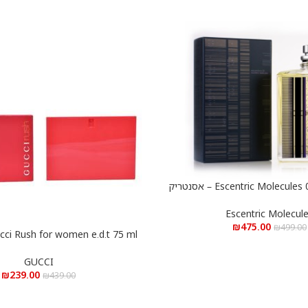
Escentric Molecules 01 e.d.t 100 ml – אסנטריק
10 מ”ל
Escentric Molecul
₪
475.00
₪
499.00
הוספה לסל
לאישה א.ד.ט 75 מ”ל
GUCCI
₪
239.00
₪
439.00