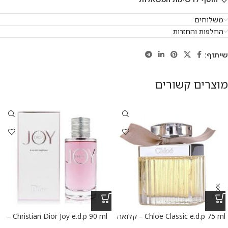
משלוחים
החלפות והחזרות
שיתוף:
מוצרים קשורים
Chloe Classic e.d.p 75 ml – קלואה
Christian Dior Joy e.d.p 90 ml –
קלאסי א.ד.פ 75 מ”ל
כריסטיאן דיור ג’וי א.ד.פ 90 מ”ל