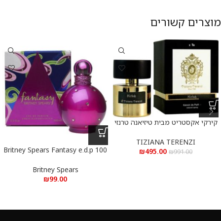
מוצרים קשורים
קירקי אקסטריט מבית טיזיאנה טרנזי
א.ד.פ 100 מ”ל Kirke Extrait De
Parfum 100 ml
TIZIANA TERENZI
Britney Spears Fantasy e.d.p 100
₪
495.00
₪
991.00
ml – בריטני ספירס פנטזי א.ד.פ 100
מ”ל
Britney Spears
₪
99.00