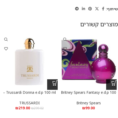
שיתוף:
מוצרים קשורים
Trussardi Donna e.d.p 100 ml –
Britney Spears Fantasy e.d.p 100
ml – בריטני ספירס פנטזי א.ד.פ 100
טרוסרדי דונה א.ד.פ 100 מ”ל
מ”ל
TRUSSARDI
Britney Spears
₪
219.00
₪
99.00
₪
299.02