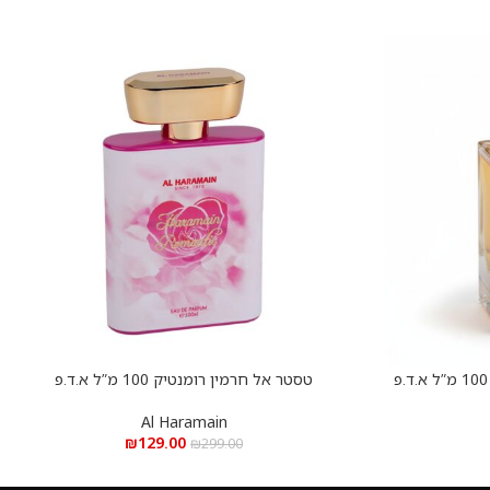
טסטר אל חרמין רומנטיק 100 מ”ל א.ד.פ
הוספה לסל
Al Haramain
₪
129.00
₪
299.00