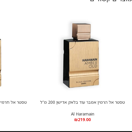
טסטר אל הרמין אמבר עוד בלאק אדישן 200 מ”ל
הוספה לסל
הוספה לסל
א.ד.פ
Al Haramain
₪
219.00