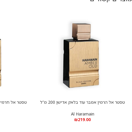
טסטר אל הרמין אמבר עוד בלאק אדישן 200 מ”ל
הוספה לסל
הוספה לסל
א.ד.פ
Al Haramain
₪
219.00