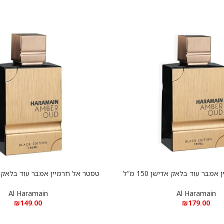
טסטר אל חרמיין אמבר עוד בלאק אדישן 150 מ”ל
הוספה לסל
א.ד.פ
א.ד.פ
Al Haramain
Al Haramain
₪
149.00
₪
179.00