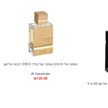
טסטר אל חרמיין אמבר עוד גולד 999.9 דובאי אדישן
הוספה לסל
75 מ”ל אקסטריט דה פרפיום Amber Oud Gold
999.9 Dubai Edition Al Haramain Perfumes
Al Haramain
₪
120.00
טסטר אל חרמיין אמבר עוד בלאק אדישן 60 מ”ל