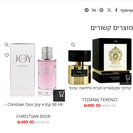
שיתוף:
מוצרים קשורים
קירקי אקסטריט מבית טיזיאנה טרנזי
א.ד.פ 100 מ”ל Kirke Extrait De
Parfum 100 ml
TIZIANA TERENZI
Christian Dior Joy e.d.p 90 ml –
₪
495.00
₪
991.00
כריסטיאן דיור ג’וי א.ד.פ 90 מ”ל
CHRISTIAN DIOR
₪
499.00
₪
599.00