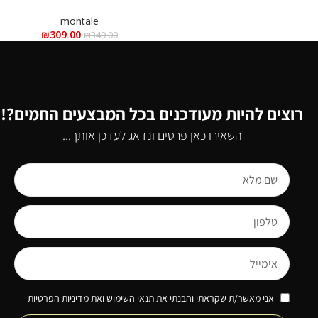
ml – מונטל רוז מאסק א.ד.פ 100
מ”ל
montale
₪
309.00
₪
349.00
רוצים להיות מעודכנים בכל המבצעים החמים?!
השאירו כאן פרטים ונדאג לעדכן אותך...
אני מאשר/ת שקראתי והבנתי את תנאי השימוש ואת מדיניות הפרטיות