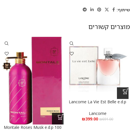
שיתוף:
מוצרים קשורים
Lancome La Vie Est Belle e.d.p
100 ml – לנקום לה ויה בל א.ד.פ
100 מ”ל
Lancome
₪
399.00
₪
691.00
Montale Roses Musk e.d.p 100