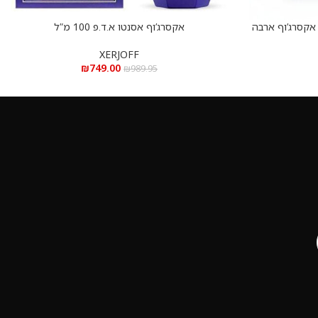
Xerjoff Erba Pura e.d.p  – אקסרג’וף ארבה
אקסרג’וף אסנטו א.ד.פ 100 מ”ל
הוספה לסל
XERJOFF
₪
749.00
₪
989.95