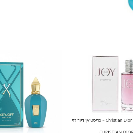
Christian Dior Joy e.d.p 90 ml – כריסטיאן דיור ג’וי
א.ד.פ 90 מ”ל
CHRISTIAN DIO