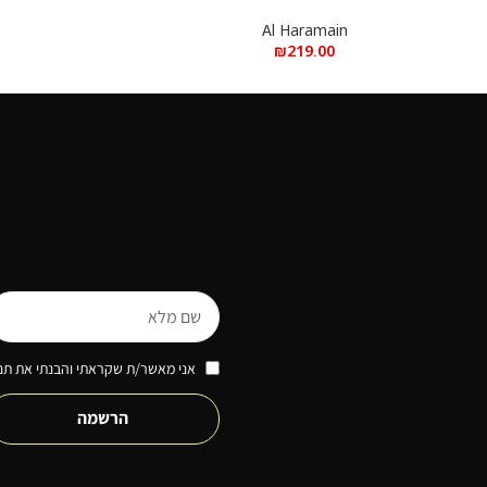
א.ד.פ
דה פרפיום HARAMAIN PALM DUBAI, 100ML
Al Haramain
₪
219.00
אני מאשר/ת שקראתי והבנתי את תנא
הרשמה