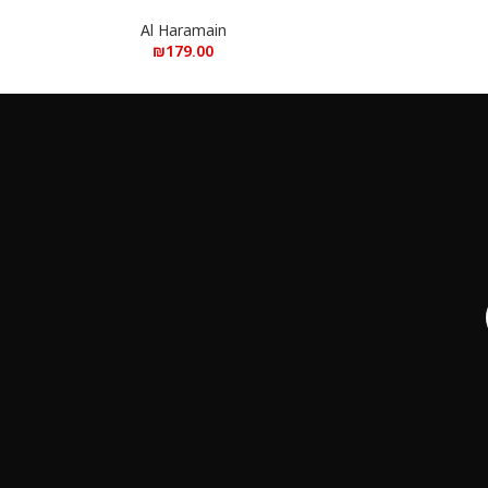
א.ד.פ
Al Haramain
₪
179.00