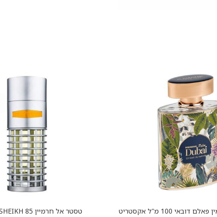
טסטר אל חראמין פאלם דובאי 100 מ”ל אקסטריט
טסטר אל חרמיין SHEIKH 85 מ”ל אדפ
הוספה לסל