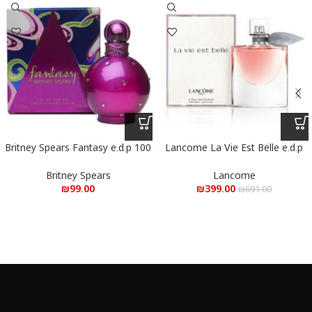
Britney Spears Fantasy e.d.p 100
Lancome La Vie Est Belle e.d.p
100 ml – לנקום לה ויה בל א.ד.פ
ml – בריטני ספירס פנטזי א.ד.פ 100
100 מ”ל
מ”ל
Britney Spears
Lancome
₪
99.00
₪
399.00
₪
691.00