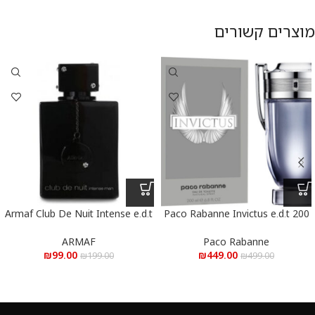
מוצרים קשורים
Armaf Club De Nuit Intense e.d.t
Paco Rabanne Invictus e.d.t 200
ml – פאקו רבאן אינוויקטוס א.ד.ט
105 ml – ארמאף קלאב דה נויט
200 מ”ל
אינטנס א.ד.ט 105 מ”ל
ARMAF
Paco Rabanne
₪
99.00
₪
449.00
₪
199.00
₪
499.00