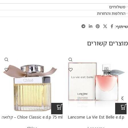
משלוחים
החלפות והחזרות
שיתוף:
מוצרים קשורים
Lancome La Vie Est Belle e.d.p
Chloe Classic e.d.p 75 ml – קלואה
100 ml – לנקום לה ויה בל א.ד.פ
קלאסי א.ד.פ 75 מ”ל
100 מ”ל