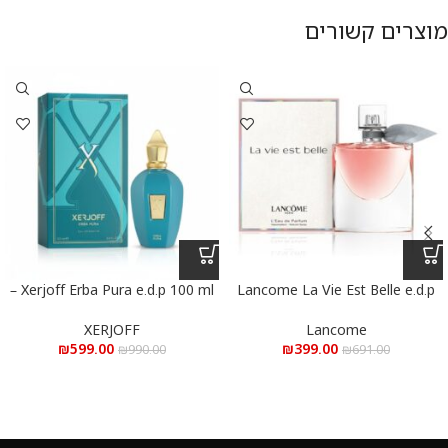
מוצרים קשורים
Xerjoff Erba Pura e.d.p 100 ml –
Lancome La Vie Est Belle e.d.p
100 ml – לנקום לה ויה בל א.ד.פ
אקסרג’וף ארבה פורה א.ד.פ 100 מ”ל
100 מ”ל
XERJOFF
Lancome
₪
599.00
₪
399.00
₪
990.00
₪
691.00