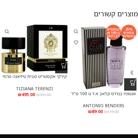
מוצרים קשורים
25%
2בשמים
נוספים
ב-100 ₪
בתשלום
OUTLET
קירקי אקסטריט מבית טיזיאנה טרנזי
א.ד.פ 100 מ”ל Kirke Extrait De
Parfum 100 ml
TIZIANA TERENZI
אנטוניו בנדרס קלאב א.ד.ט 100 מ”ל
₪
495.00
₪
991.00
ANTONIO BENDERS
₪
89.00
₪
119.00