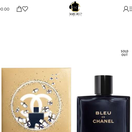
₪
0.00
SOLD
OUT