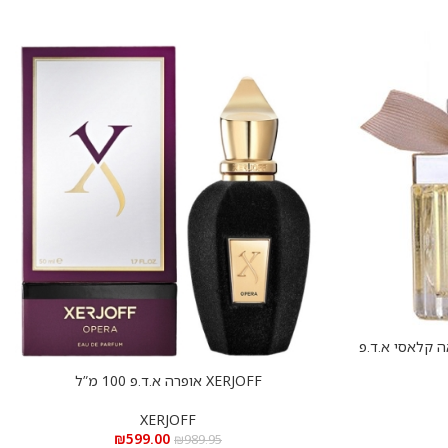
Chloe Clas – קלואה קלאסי א.ד.פ
XERJOFF אופרה א.ד.פ 100 מ”ל
הוספה לסל
XERJOFF
₪
599.00
₪
989.95