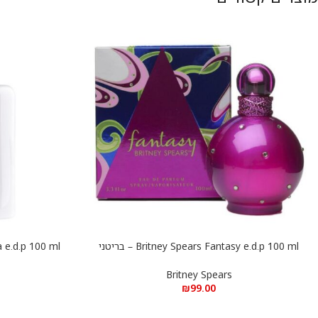
Britney Spears Fantasy e.d.p 100 ml – בריטני
הוספה לסל
הוספה לסל
ספירס פנטזי א.ד.פ 100 מ”ל
Britney Spears
₪
99.00