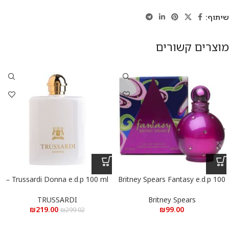
שיתוף:
מוצרים קשורים
Trussardi Donna e.d.p 100 ml –
Britney Spears Fantasy e.d.p 100
ml – בריטני ספירס פנטזי א.ד.פ 100
טרוסרדי דונה א.ד.פ 100 מ”ל
מ”ל
TRUSSARDI
Britney Spears
₪
219.00
₪
99.00
₪
299.02